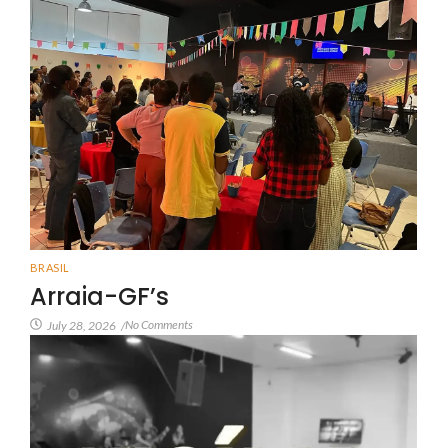
BRASIL
Arraia-GF’s
No Comments
July 28, 2026
/