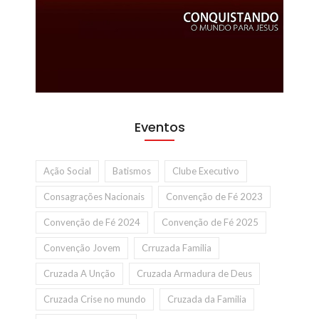
Eventos
Ação Social
Batismos
Clube Executivo
Consagrações Nacionais
Convenção de Fé 2023
Convenção de Fé 2024
Convenção de Fé 2025
Convenção Jovem
Crruzada Familia
Cruzada A Unção
Cruzada Armadura de Deus
Cruzada Crise no mundo
Cruzada da Familia