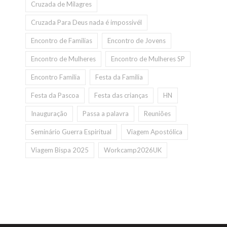
Cruzada de Milagres
Cruzada Para Deus nada é impossivél
Encontro de Familias
Encontro de Jovens
Encontro de Mulheres
Encontro de Mulheres SP
Encontro Familia
Festa da Familia
Festa da Pascoa
Festa das crianças
HN
Inauguração
Passa a palavra
Reuniões
Seminário Guerra Espiritual
Viagem Apostólica
Viagem Bispa 2025
Workcamp2026UK