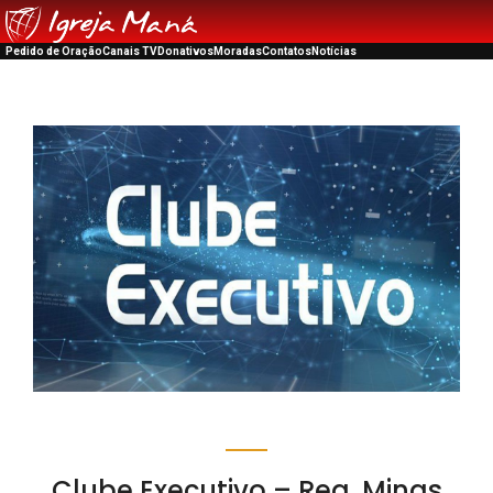
Pedido de Oração
Canais TV
Donativos
Moradas
Contatos
Notícias
Clube Executivo – Reg. Minas