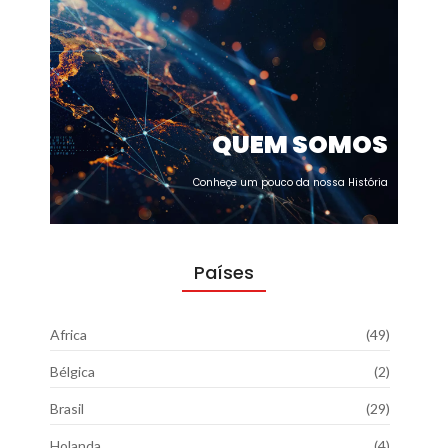
QUEM SOMOS
Conheçe um pouco da nossa História
Países
Africa
(49)
Bélgica
(2)
Brasil
(29)
Holanda
(4)