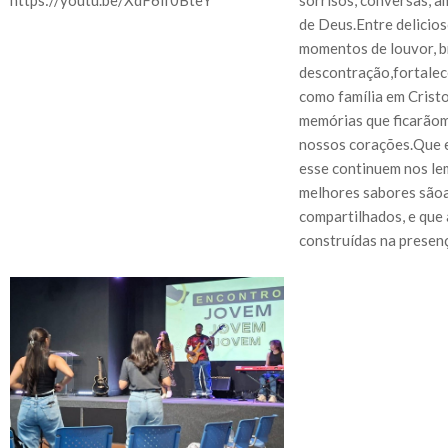
de Deus.Entre delicios
momentos de louvor, b
descontração,fortale
como família em Crist
memórias que ficarão
nossos corações.Que 
esse continuem nos le
melhores sabores são
compartilhados, e que
construídas na presenç