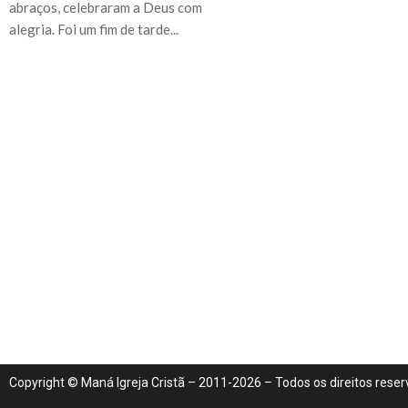
abraços, celebraram a Deus com
alegria. Foi um fim de tarde...
Copyright © Maná Igreja Cristã – 2011-2026 – Todos os direitos rese