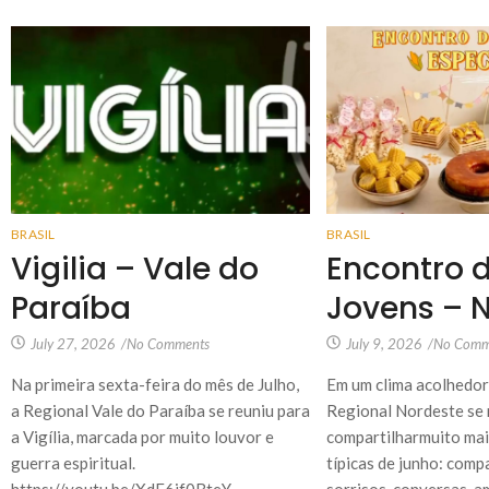
BRASIL
BRASIL
Vigilia – Vale do
Encontro 
Paraíba
Jovens – 
July 27, 2026
/
No Comments
July 9, 2026
/
No Comm
Na primeira sexta-feira do mês de Julho,
Em um clima acolhedor,
a Regional Vale do Paraíba se reuniu para
Regional Nordeste se 
a Vigília, marcada por muito louvor e
compartilharmuito mai
guerra espiritual.
típicas de junho: comp
https://youtu.be/XdF6if0BteY
sorrisos, conversas, 