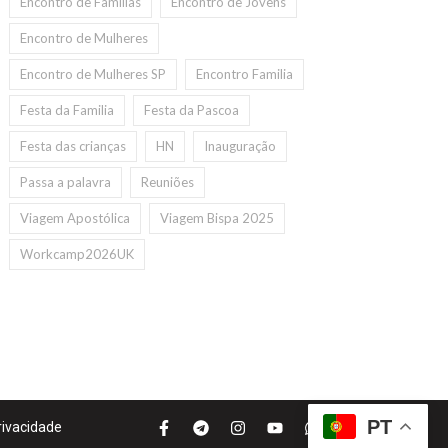
Encontro de Familias
Encontro de Jovens
Encontro de Mulheres
Encontro de Mulheres SP
Encontro Familia
Festa da Familia
Festa da Pascoa
Festa das crianças
HN
Inauguração
Passa a palavra
Reuniões
Viagem Apostólica
Viagem Bispa 2025
Workcamp2026UK
PT
Privacidade