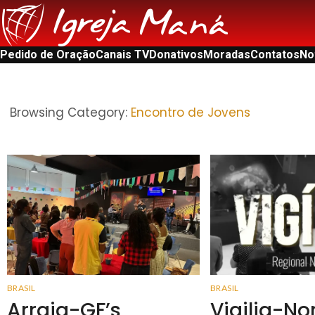
Pedido de Oração
Canais TV
Donativos
Moradas
Contatos
No
Browsing Category:
Encontro de Jovens
BRASIL
BRASIL
Arraia-GF’s
Vigilia-No