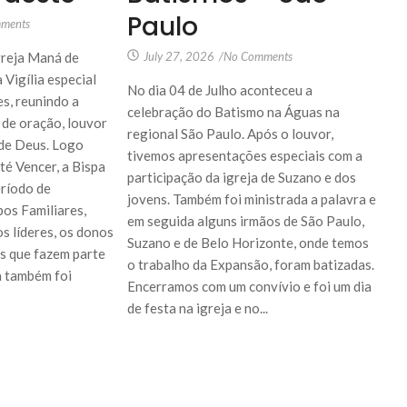
Paulo
ments
Igreja Maná de
July 27, 2026
/
No Comments
 Vigília especial
No dia 04 de Julho aconteceu a
s, reunindo a
celebração do Batismo na Águas na
de oração, louvor
regional São Paulo. Após o louvor,
 de Deus. Logo
tivemos apresentações especiais com a
té Vencer, a Bispa
participação da igreja de Suzano e dos
eríodo de
jovens. Também foi ministrada a palavra e
pos Familiares,
em seguida alguns irmãos de São Paulo,
s líderes, os donos
Suzano e de Belo Horizonte, onde temos
es que fazem parte
o trabalho da Expansão, foram batizadas.
ia também foi
Encerramos com um convívio e foi um dia
de festa na igreja e no...