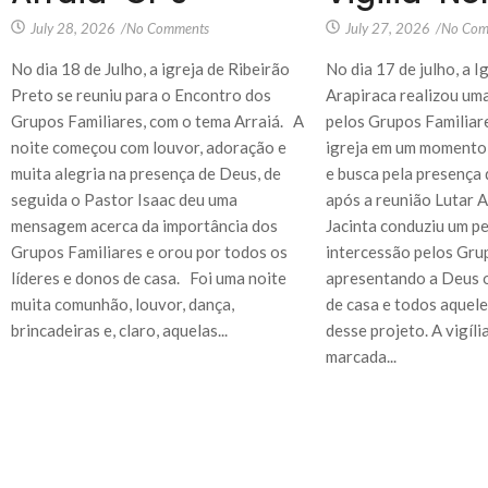
July 28, 2026
/
No Comments
July 27, 2026
/
No Com
No dia 18 de Julho, a igreja de Ribeirão
No dia 17 de julho, a 
Preto se reuniu para o Encontro dos
Arapiraca realizou uma
Grupos Familiares, com o tema Arraiá. A
pelos Grupos Familiare
noite começou com louvor, adoração e
igreja em um momento 
muita alegria na presença de Deus, de
e busca pela presença
seguida o Pastor Isaac deu uma
após a reunião Lutar A
mensagem acerca da importância dos
Jacinta conduziu um p
Grupos Familiares e orou por todos os
intercessão pelos Gru
líderes e donos de casa. Foi uma noite
apresentando a Deus o
muita comunhão, louvor, dança,
de casa e todos aquel
brincadeiras e, claro, aquelas...
desse projeto. A vigíl
marcada...