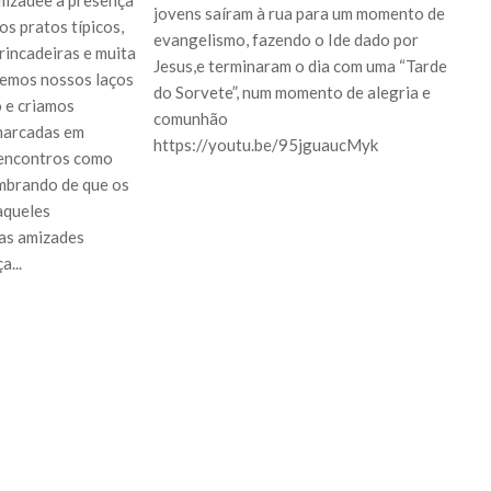
jovens saíram à rua para um momento de
os pratos típicos,
evangelismo, fazendo o Ide dado por
rincadeiras e muita
Jesus,e terminaram o dia com uma “Tarde
cemos nossos laços
do Sorvete”, num momento de alegria e
o e criamos
comunhão
marcadas em
https://youtu.be/95jguaucMyk
encontros como
mbrando de que os
aqueles
 as amizades
a...