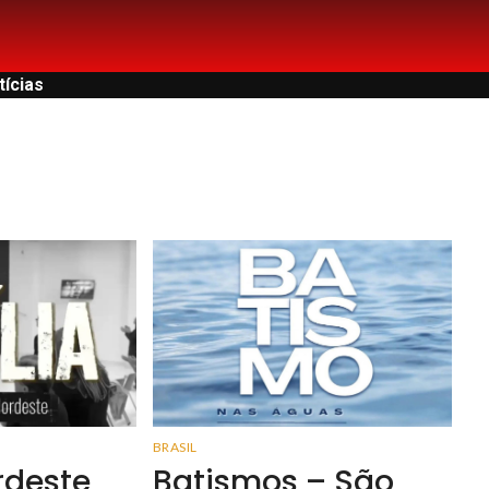
tícias
BRASIL
rdeste
Batismos – São