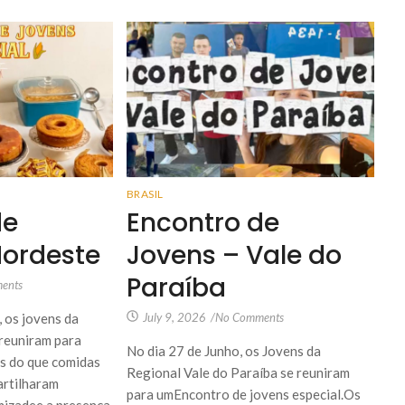
BRASIL
de
Encontro de
Nordeste
Jovens – Vale do
Paraíba
ents
 os jovens da
July 9, 2026
/
No Comments
reuniram para
No dia 27 de Junho, os Jovens da
s do que comidas
Regional Vale do Paraíba se reuniram
artilharam
para umEncontro de jovens especial.Os
amizadee a presença