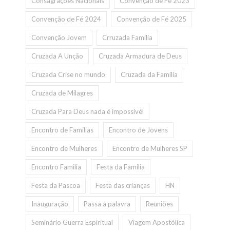
Consagrações Nacionais
Convenção de Fé 2023
Convenção de Fé 2024
Convenção de Fé 2025
Convenção Jovem
Crruzada Familia
Cruzada A Unção
Cruzada Armadura de Deus
Cruzada Crise no mundo
Cruzada da Familia
Cruzada de Milagres
Cruzada Para Deus nada é impossivél
Encontro de Familias
Encontro de Jovens
Encontro de Mulheres
Encontro de Mulheres SP
Encontro Familia
Festa da Familia
Festa da Pascoa
Festa das crianças
HN
Inauguração
Passa a palavra
Reuniões
Seminário Guerra Espiritual
Viagem Apostólica