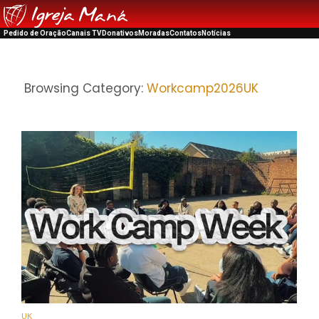
Pedido de Oração
Canais TV
Donativos
Moradas
Contatos
Notícias
Browsing Category:
Workcamp2026UK
UK