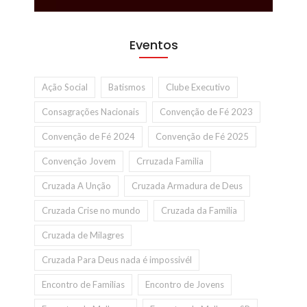
Eventos
Ação Social
Batismos
Clube Executivo
Consagrações Nacionais
Convenção de Fé 2023
Convenção de Fé 2024
Convenção de Fé 2025
Convenção Jovem
Crruzada Familia
Cruzada A Unção
Cruzada Armadura de Deus
Cruzada Crise no mundo
Cruzada da Familia
Cruzada de Milagres
Cruzada Para Deus nada é impossivél
Encontro de Familias
Encontro de Jovens