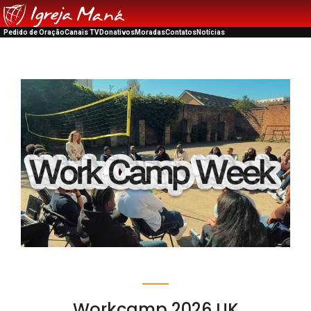
Pedido de Oração
Canais TV
Donativos
Moradas
Contatos
Notícias
Workcamp 2026 UK