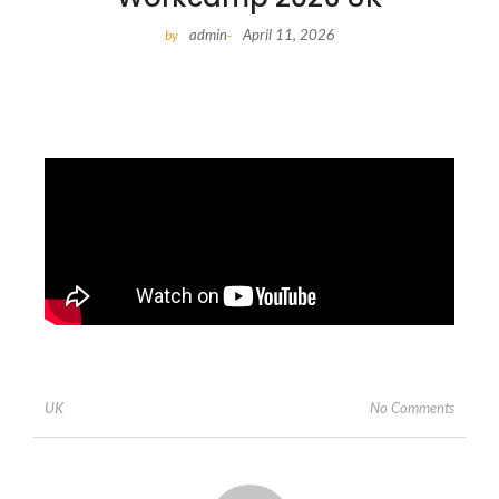
admin
April 11, 2026
by
-
No Comments
UK