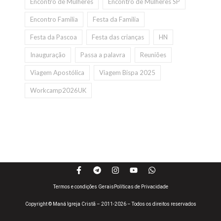
Encontro de Mulheres
Encontro de Mulheres SP
Encontro Familia
Festa da Familia
Festa da Pascoa
Festa das crianças
HN
Inauguração
Passa a palavra
Reuniões
Viagem Apostólica
Viagem Bispa 2025
Workcamp2026UK
Termos e condições Gerais
Políticas de Privacidade
Copyright © Maná Igreja Cristã – 2011-2026 – Todos os direitos reservados