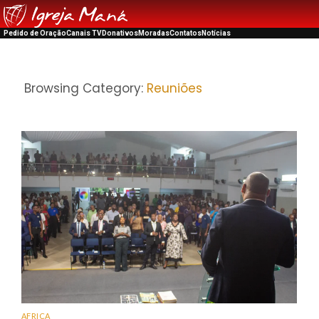
Pedido de Oração
Canais TV
Donativos
Moradas
Contatos
Notícias
Browsing Category:
Reuniões
AFRICA