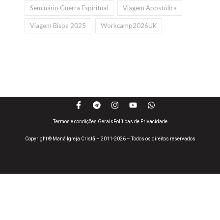
Seminário Guerra Espiritual
Viagem Apostólica
Viagem Bispa 2025
Workcamp2026UK
Termos e condições Gerais
Políticas de Privacidade
Copyright © Maná Igreja Cristã – 2011-2026 – Todos os direitos reservados