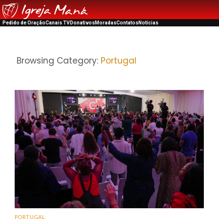
Pedido de Oração
Canais TV
Donativos
Moradas
Contatos
Notícias
Browsing Category:
Portugal
PORTUGAL