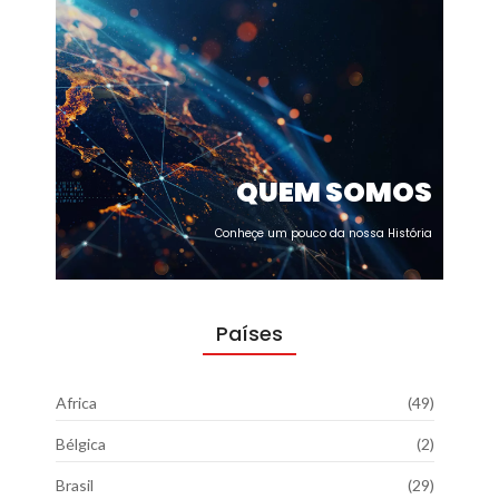
QUEM SOMOS
Conheçe um pouco da nossa História
Países
Africa
(49)
Bélgica
(2)
Brasil
(29)