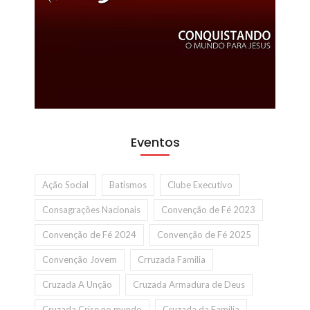
Eventos
Ação Social
Batismos
Clube Executivo
Consagrações Nacionais
Convenção de Fé 2023
Convenção de Fé 2024
Convenção de Fé 2025
Convenção Jovem
Crruzada Familia
Cruzada A Unção
Cruzada Armadura de Deus
Cruzada Crise no mundo
Cruzada da Familia