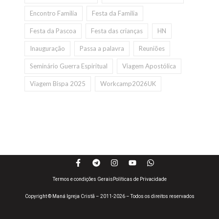
Encontro Familia
Festa da Familia
Festa da Pascoa
Festa das crianças
HN
Inauguração
Passa a palavra
Reuniões
Seminário Guerra Espiritual
Viagem Apostólica
Viagem Bispa 2025
Workcamp2026UK
Termos e condições Gerais
Políticas de Privacidade
Copyright © Maná Igreja Cristã – 2011-2026 – Todos os direitos reservados