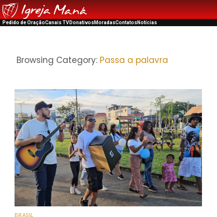
Pedido de Oração
Canais TV
Donativos
Moradas
Contatos
Notícias
Browsing Category:
Passa a palavra
BRASIL