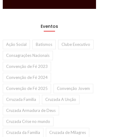
Eventos
Ação Social
Batismos
Clube Executivo
Consagrações Nacionais
Convenção de Fé 2023
Convenção de Fé 2024
Convenção de Fé 2025
Convenção Jovem
Crruzada Familia
Cruzada A Unção
Cruzada Armadura de Deus
Cruzada Crise no mundo
Cruzada da Familia
Cruzada de Milagres