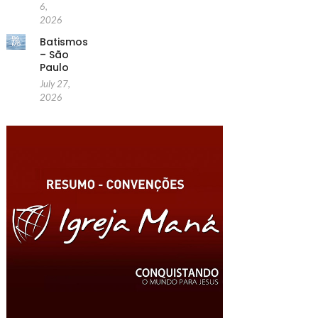
6,
2026
Batismos
– São
Paulo
July 27,
2026