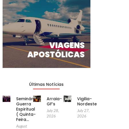
VIAGENS
APOSTÓLICAS
Últimas Notícias
Seminário
Arraia-
Vigilia-
Guerra
GF’s
Nordeste
Espiritual
July 28,
July 27,
( Quinta-
2026
2026
Feira…
August