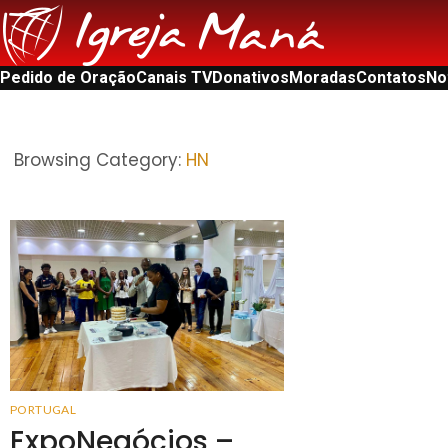
Pedido de Oração
Canais TV
Donativos
Moradas
Contatos
No
Browsing Category:
HN
PORTUGAL
ExpoNegócios –