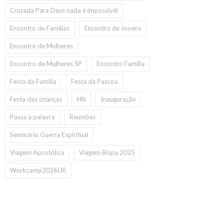
Cruzada Para Deus nada é impossivél
Encontro de Familias
Encontro de Jovens
Encontro de Mulheres
Encontro de Mulheres SP
Encontro Familia
Festa da Familia
Festa da Pascoa
Festa das crianças
HN
Inauguração
Passa a palavra
Reuniões
Seminário Guerra Espiritual
Viagem Apostólica
Viagem Bispa 2025
Workcamp2026UK