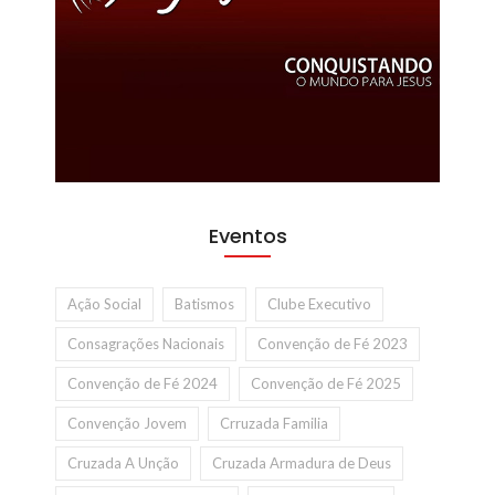
Eventos
Ação Social
Batismos
Clube Executivo
Consagrações Nacionais
Convenção de Fé 2023
Convenção de Fé 2024
Convenção de Fé 2025
Convenção Jovem
Crruzada Familia
Cruzada A Unção
Cruzada Armadura de Deus