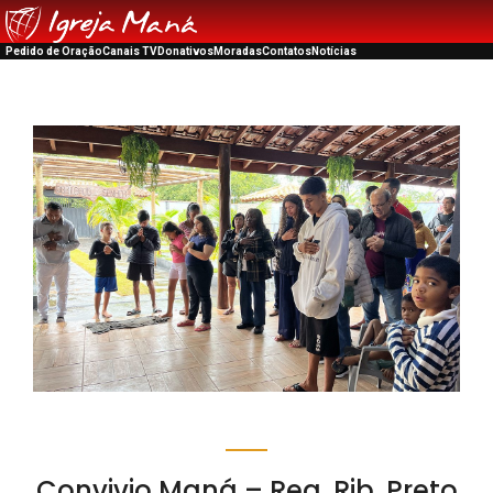
Pedido de Oração
Canais TV
Donativos
Moradas
Contatos
Notícias
Convivio Maná – Reg. Rib. Preto