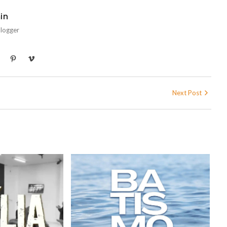
in
Blogger
Next Post