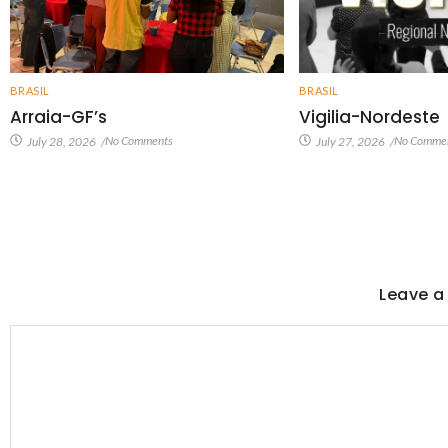
BRASIL
BRASIL
Arraia-GF’s
Vigilia-Nordeste
No Comments
No Comme
July 28, 2026
/
July 27, 2026
/
Leave a