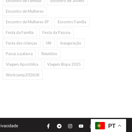
Encontro de Familias
Encontro de Jovens
Encontro de Mulheres
Encontro de Mulheres SP
Encontro Familia
Festa da Familia
Festa da Pascoa
Festa das crianças
HN
Inauguração
Passa a palavra
Reuniões
Viagem Apostólica
Viagem Bispa 2025
Workcamp2026UK
PT
Privacidade