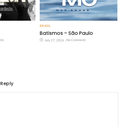
BRASIL
Batismos – São Paulo
nts
No Comments
July 27, 2026
/
 Reply