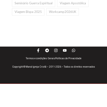
Seminário Guerra Espiritual
Viagem Apostólica
Viagem Bispa 2025
Workcamp2026UK
Termos e condições Gerais
Políticas de Privacidade
Copyright © Maná Igreja Cristã – 2011-2026 – Todos os direitos reservados