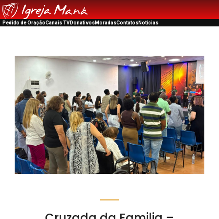
Pedido de Oração
Canais TV
Donativos
Moradas
Contatos
Notícias
Cruzada da Familia –