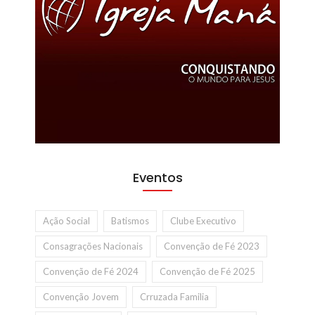
Eventos
Ação Social
Batismos
Clube Executivo
Consagrações Nacionais
Convenção de Fé 2023
Convenção de Fé 2024
Convenção de Fé 2025
Convenção Jovem
Crruzada Familia