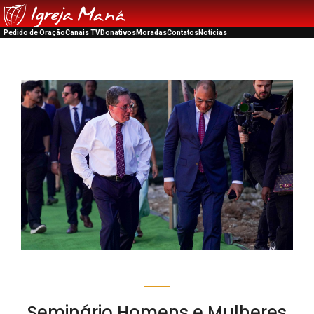
Pedido de Oração
Canais TV
Donativos
Moradas
Contatos
Notícias
Seminário Homens e Mulheres