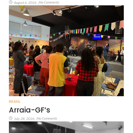
No Comments
August 6, 2026
/
BRASIL
Arraia-GF’s
No Comments
July 28, 2026
/