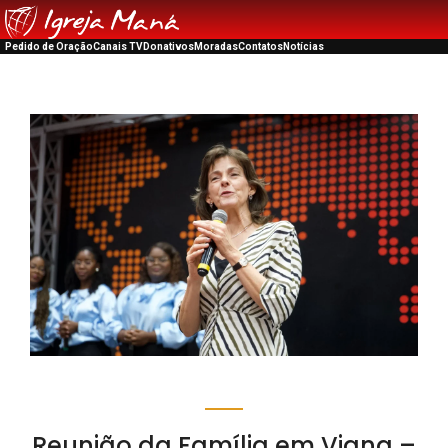
Pedido de Oração
Canais TV
Donativos
Moradas
Contatos
Notícias
Reunião da Família em Viana –