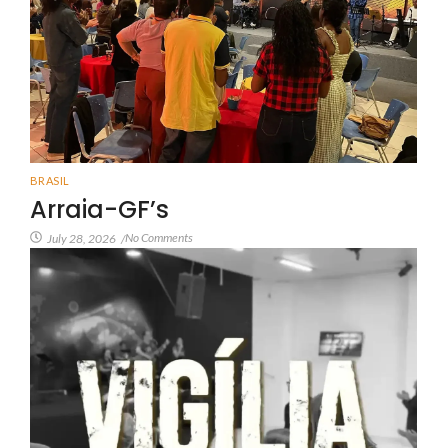
BRASIL
Arraia-GF’s
No Comments
July 28, 2026
/