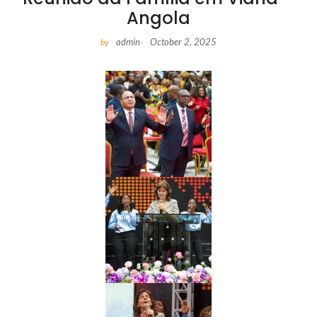
Angola
admin
October 2, 2025
by
-