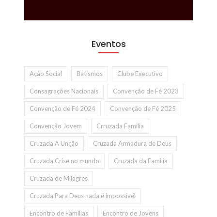
Eventos
Ação Social
Batismos
Clube Executivo
Consagrações Nacionais
Convenção de Fé 2023
Convenção de Fé 2024
Convenção de Fé 2025
Convenção Jovem
Crruzada Familia
Cruzada A Unção
Cruzada Armadura de Deus
Cruzada Crise no mundo
Cruzada da Familia
Cruzada de Milagres
Cruzada Para Deus nada é impossivél
Encontro de Familias
Encontro de Jovens