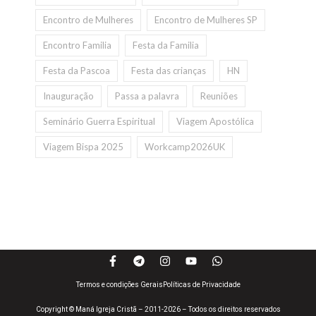
Encontro de Mulheres
Encontro de Mulheres SP
Encontro Familia
Festa da Familia
Festa da Pascoa
Festa das crianças
HN
Inauguração
Passa a palavra
Reuniões
Seminário Guerra Espiritual
Viagem Apostólica
Viagem Bispa 2025
Workcamp2026UK
Termos e condições Gerais
Políticas de Privacidade
Copyright © Maná Igreja Cristã – 2011-2026 – Todos os direitos reservados