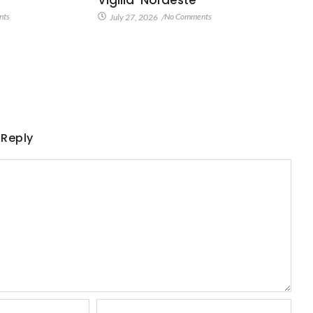
Vigilia-Nordeste
nts
No Comments
July 27, 2026
/
 Reply