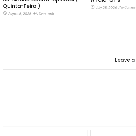
Arraia-GF’s
Quinta-Feira )
No Comme
July 28, 2026
/
No Comments
August 6, 2026
/
Leave a