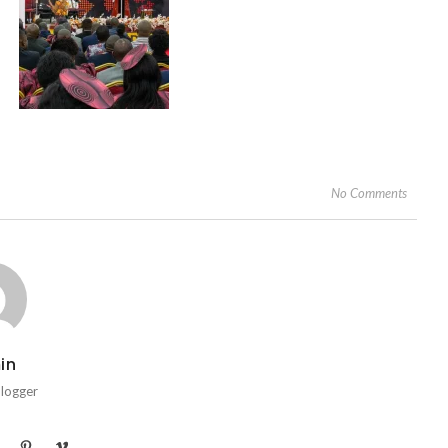
No Comments
in
Blogger