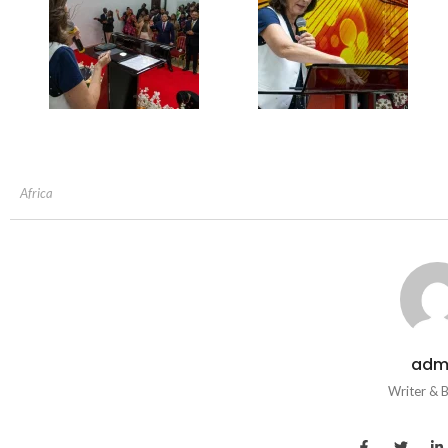
Africa
adm
Writer & 