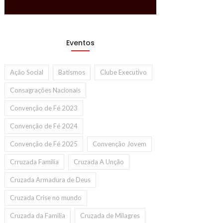
Eventos
Ação Social
Batismos
Clube Executivo
Consagrações Nacionais
Convenção de Fé 2023
Convenção de Fé 2024
Convenção de Fé 2025
Convenção Jovem
Crruzada Familia
Cruzada A Unção
Cruzada Armadura de Deus
Cruzada Crise no mundo
Cruzada da Familia
Cruzada de Milagres