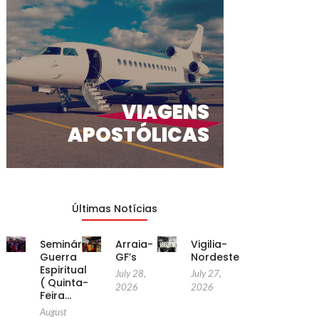
VIAGENS
APOSTÓLICAS
Últimas Notícias
Seminário
Arraia-
Vigilia-
Guerra
GF’s
Nordeste
Espiritual
July 28,
July 27,
( Quinta-
2026
2026
Feira…
August