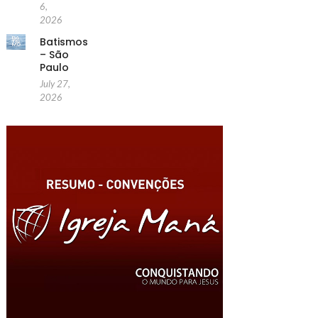
6,
2026
Batismos
– São
Paulo
July 27,
2026