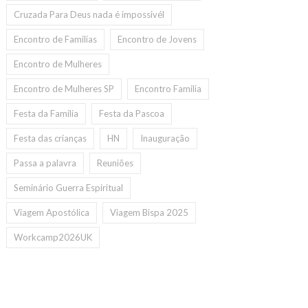
Cruzada Para Deus nada é impossivél
Encontro de Familias
Encontro de Jovens
Encontro de Mulheres
Encontro de Mulheres SP
Encontro Familia
Festa da Familia
Festa da Pascoa
Festa das crianças
HN
Inauguração
Passa a palavra
Reuniões
Seminário Guerra Espiritual
Viagem Apostólica
Viagem Bispa 2025
Workcamp2026UK