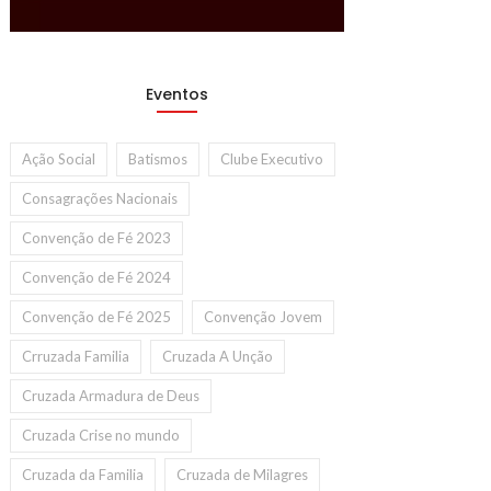
Eventos
Ação Social
Batismos
Clube Executivo
Consagrações Nacionais
Convenção de Fé 2023
Convenção de Fé 2024
Convenção de Fé 2025
Convenção Jovem
Crruzada Familia
Cruzada A Unção
Cruzada Armadura de Deus
Cruzada Crise no mundo
Cruzada da Familia
Cruzada de Milagres