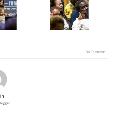
No Comments
in
Blogger