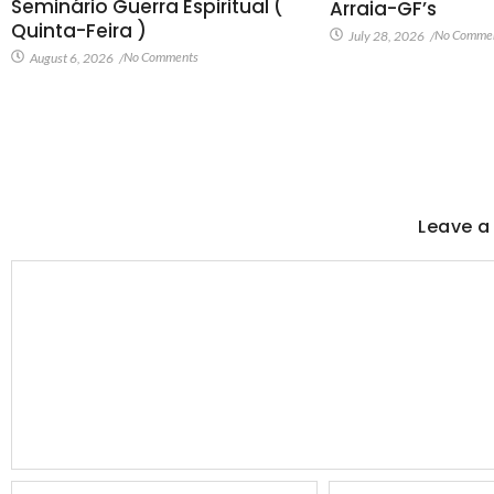
Seminário Guerra Espiritual (
Arraia-GF’s
Quinta-Feira )
No Comme
July 28, 2026
/
No Comments
August 6, 2026
/
Leave a