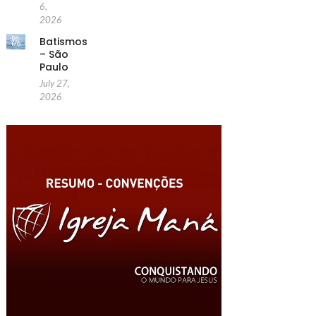
6,
2026
Batismos
– São
Paulo
July 27,
2026