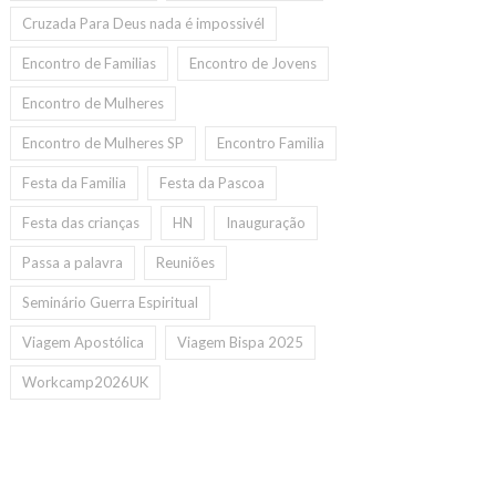
Cruzada Para Deus nada é impossivél
Encontro de Familias
Encontro de Jovens
Encontro de Mulheres
Encontro de Mulheres SP
Encontro Familia
Festa da Familia
Festa da Pascoa
Festa das crianças
HN
Inauguração
Passa a palavra
Reuniões
Seminário Guerra Espiritual
Viagem Apostólica
Viagem Bispa 2025
Workcamp2026UK