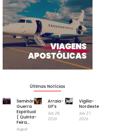
VIAGENS
APOSTÓLICAS
Últimas Notícias
Seminário
Arraia-
Vigilia-
Guerra
GF’s
Nordeste
Espiritual
July 28,
July 27,
( Quinta-
2026
2026
Feira…
August