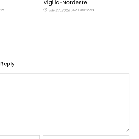
Vigilia-Nordeste
nts
No Comments
July 27, 2026
/
 Reply