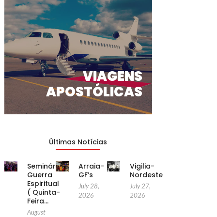
VIAGENS
APOSTÓLICAS
Últimas Notícias
Seminário
Arraia-
Vigilia-
Guerra
GF’s
Nordeste
Espiritual
July 28,
July 27,
( Quinta-
2026
2026
Feira…
August