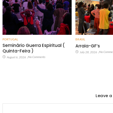
PORTUGAL
BRASIL
Seminário Guerra Espiritual (
Arraia-GF’s
Quinta-Feira )
No Comme
July 28, 2026
/
No Comments
August 6, 2026
/
Leave a