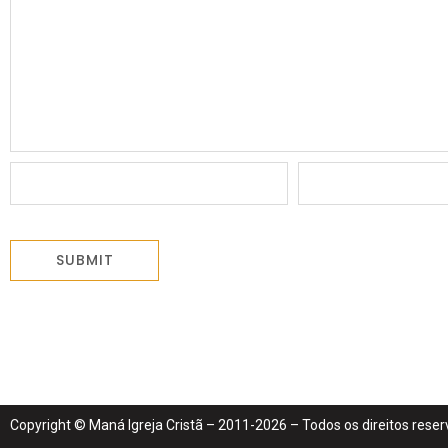
Copyright © Maná Igreja Cristã – 2011-2026 – Todos os direitos rese