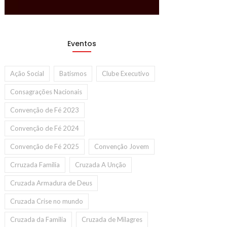
Eventos
Ação Social
Batismos
Clube Executivo
Consagrações Nacionais
Convenção de Fé 2023
Convenção de Fé 2024
Convenção de Fé 2025
Convenção Jovem
Crruzada Familia
Cruzada A Unção
Cruzada Armadura de Deus
Cruzada Crise no mundo
Cruzada da Familia
Cruzada de Milagres