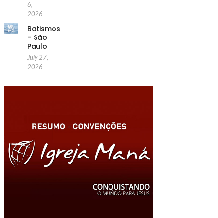
6,
2026
Batismos
– São
Paulo
July 27,
2026