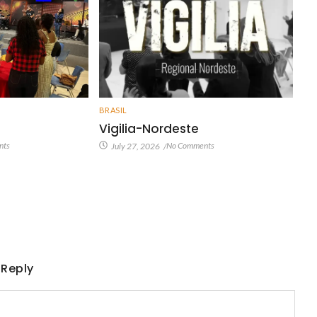
BRASIL
Vigilia-Nordeste
nts
No Comments
July 27, 2026
/
 Reply