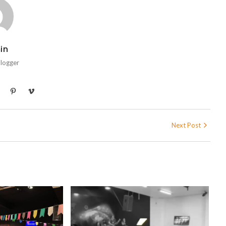
in
Blogger
Next Post