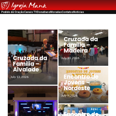
Pedido de Oração
Canais TV
Donativos
Moradas
Contatos
Notícias
Cruzada da
Familia –
Madeira
Cruzada da
July 10, 2026
Familia –
Alvalade
Encontro de
July 13, 2026
Jovens –
Nordeste
July 9, 2026
Encontro de