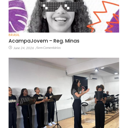
BRASIL
AcampaJovem – Reg. Minas
Sem Comentários
June 24, 2026
/