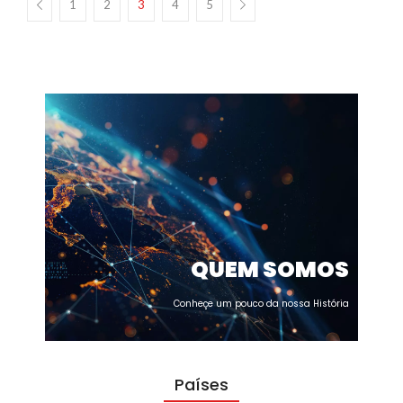
1
2
3
4
5
QUEM SOMOS
Conheçe um pouco da nossa História
Países