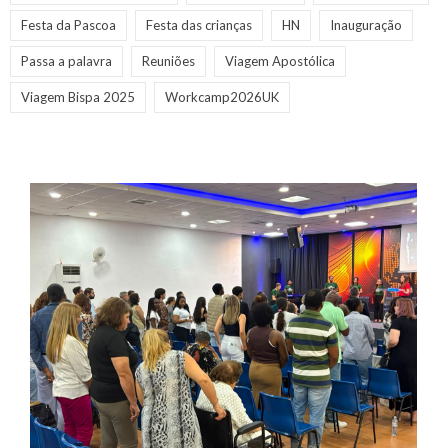
Festa da Pascoa
Festa das crianças
HN
Inauguração
Passa a palavra
Reuniões
Viagem Apostólica
Viagem Bispa 2025
Workcamp2026UK