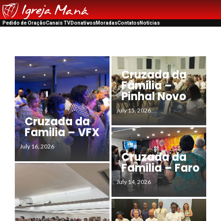
Pedido de Oração
Canais TV
Donativos
Moradas
Contatos
Notícias
Cruzada da
Familia –
Pinhal Novo
July 15, 2026
Cruzada da
Familia – VFX
July 16, 2026
Cruzada da
Familia – Faro
July 14, 2026