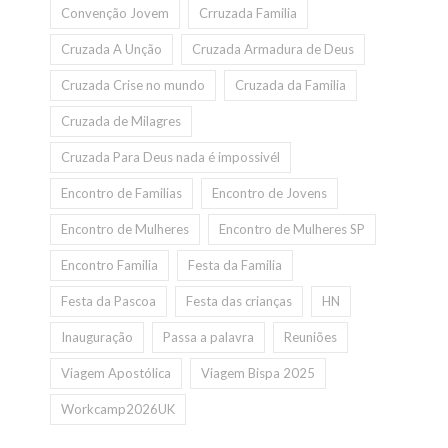
Convenção Jovem
Crruzada Familia
Cruzada A Unção
Cruzada Armadura de Deus
Cruzada Crise no mundo
Cruzada da Familia
Cruzada de Milagres
Cruzada Para Deus nada é impossivél
Encontro de Familias
Encontro de Jovens
Encontro de Mulheres
Encontro de Mulheres SP
Encontro Familia
Festa da Familia
Festa da Pascoa
Festa das crianças
HN
Inauguração
Passa a palavra
Reuniões
Viagem Apostólica
Viagem Bispa 2025
Workcamp2026UK