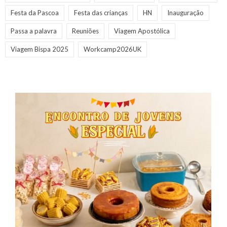
Festa da Pascoa
Festa das crianças
HN
Inauguração
Passa a palavra
Reuniões
Viagem Apostólica
Viagem Bispa 2025
Workcamp2026UK