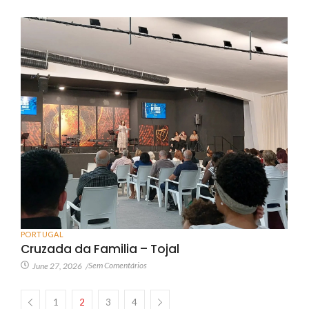
PORTUGAL
Cruzada da Familia – Tojal
Sem Comentários
June 27, 2026
/
1
2
3
4