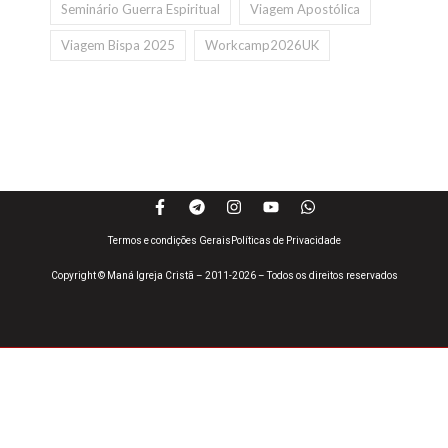
Seminário Guerra Espiritual
Viagem Apostólica
Viagem Bispa 2025
Workcamp2026UK
Termos e condições Gerais
Políticas de Privacidade
Copyright © Maná Igreja Cristã – 2011-2026 – Todos os direitos reservados