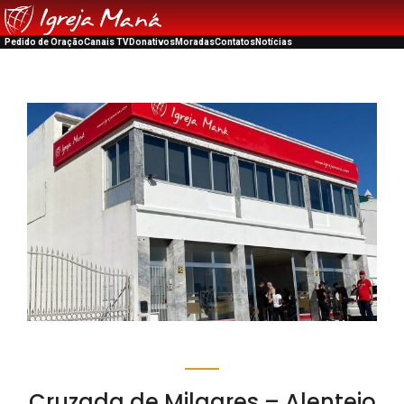
Pedido de Oração
Canais TV
Donativos
Moradas
Contatos
Notícias
Cruzada de Milagres – Alentejo