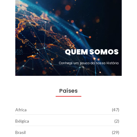
QUEM SOMOS
Conheçe um pouco da nossa História
Países
Africa
(47)
Bélgica
(2)
Brasil
(29)