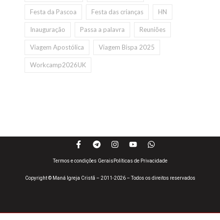
Festa da Pascoa
Festa das crianças
HN
Inauguração
Passa a palavra
Reuniões
Viagem Apostólica
Viagem Bispa 2025
Workcamp2026UK
Termos e condições Gerais
Políticas de Privacidade
Copyright © Maná Igreja Cristã – 2011-2026 – Todos os direitos reservados