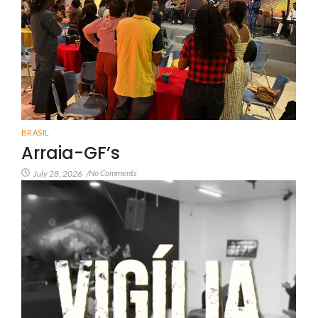
BRASIL
Arraia-GF’s
No Comments
July 28, 2026
/