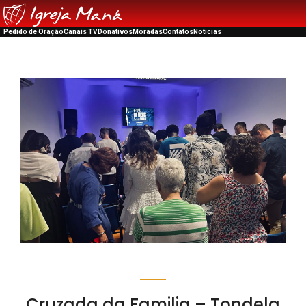
Pedido de Oração
Canais TV
Donativos
Moradas
Contatos
Notícias
Cruzada da Familia – Tondela