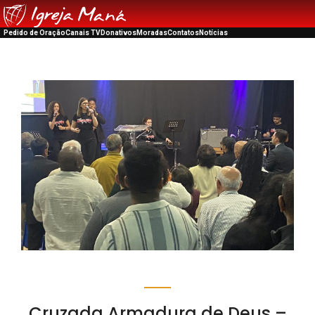
Pedido de Oração
Canais TV
Donativos
Moradas
Contatos
Notícias
Cruzada Armadura de Deus –