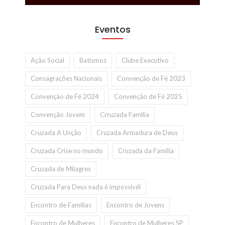
Eventos
Ação Social
Batismos
Clube Executivo
Consagrações Nacionais
Convenção de Fé 2023
Convenção de Fé 2024
Convenção de Fé 2025
Convenção Jovem
Crruzada Familia
Cruzada A Unção
Cruzada Armadura de Deus
Cruzada Crise no mundo
Cruzada da Familia
Cruzada de Milagres
Cruzada Para Deus nada é impossivél
Encontro de Familias
Encontro de Jovens
Encontro de Mulheres
Encontro de Mulheres SP