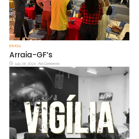
BRASIL
Arraia-GF’s
No Comments
July 28, 2026
/