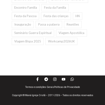
Encontro Familia
Festa da Familia
Festa da Pascoa
Festa das crianças
HN
Inauguração
Passa a palavra
Reuniões
Seminário Guerra Espiritual
Viagem Apostólica
Viagem Bispa 2025
Workcamp2026UK
Termos e condições Gerais
Políticas de Privacidade
Copyright © Maná Igreja Cristã – 2011-2026 – Todos os direitos reservados