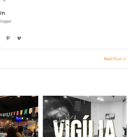
in
Blogger
Next Post