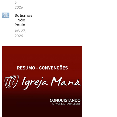
6,
2026
Batismos
– São
Paulo
July 27,
2026