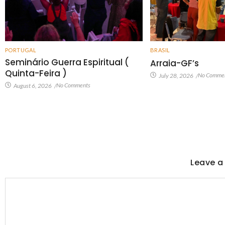
PORTUGAL
BRASIL
Seminário Guerra Espiritual (
Arraia-GF’s
Quinta-Feira )
No Comme
July 28, 2026
/
No Comments
August 6, 2026
/
Leave a