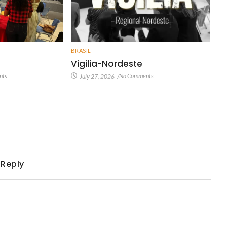
BRASIL
Vigilia-Nordeste
nts
No Comments
July 27, 2026
/
 Reply