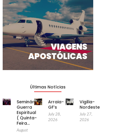
VIAGENS
APOSTÓLICAS
Últimas Notícias
Seminário
Arraia-
Vigilia-
Guerra
GF’s
Nordeste
Espiritual
July 28,
July 27,
( Quinta-
2026
2026
Feira…
August