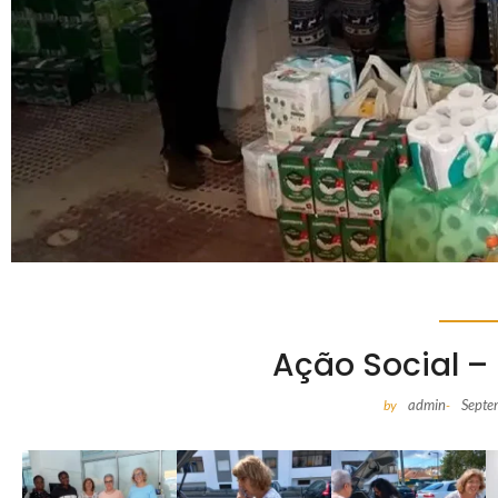
Ação Social –
admin
Septe
by
-