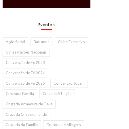
Eventos
Ação Social
Batismos
Clube Executivo
Consagrações Nacionais
Convenção de Fé 2023
Convenção de Fé 2024
Convenção de Fé 2025
Convenção Jovem
Crruzada Familia
Cruzada A Unção
Cruzada Armadura de Deus
Cruzada Crise no mundo
Cruzada da Familia
Cruzada de Milagres