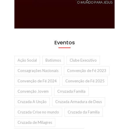
Eventos
Ação Social
Batismos
Clube Executivo
Consagrações Nacionais
Convenção de Fé 2023
Convenção de Fé 2024
Convenção de Fé 2025
Convenção Jovem
Crruzada Familia
Cruzada A Unção
Cruzada Armadura de Deus
Cruzada Crise no mundo
Cruzada da Familia
Cruzada de Milagres