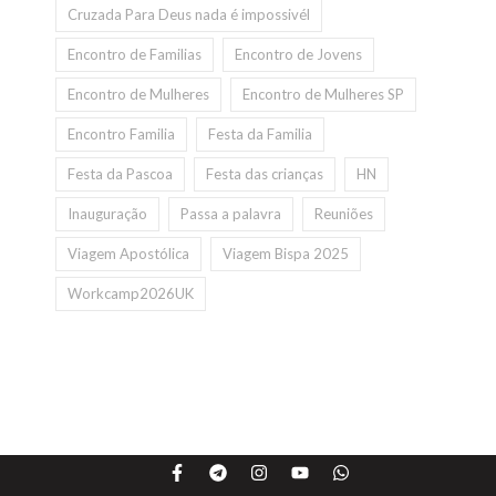
Cruzada Para Deus nada é impossivél
Encontro de Familias
Encontro de Jovens
Encontro de Mulheres
Encontro de Mulheres SP
Encontro Familia
Festa da Familia
Festa da Pascoa
Festa das crianças
HN
Inauguração
Passa a palavra
Reuniões
Viagem Apostólica
Viagem Bispa 2025
Workcamp2026UK