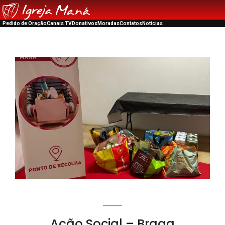
Pedido de Oração
Canais TV
Donativos
Moradas
Contatos
Notícias
Ação Social – Braga