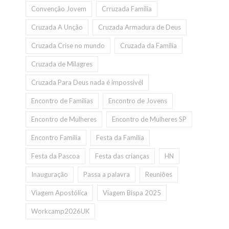
Convenção Jovem
Crruzada Familia
Cruzada A Unção
Cruzada Armadura de Deus
Cruzada Crise no mundo
Cruzada da Familia
Cruzada de Milagres
Cruzada Para Deus nada é impossivél
Encontro de Familias
Encontro de Jovens
Encontro de Mulheres
Encontro de Mulheres SP
Encontro Familia
Festa da Familia
Festa da Pascoa
Festa das crianças
HN
Inauguração
Passa a palavra
Reuniões
Viagem Apostólica
Viagem Bispa 2025
Workcamp2026UK