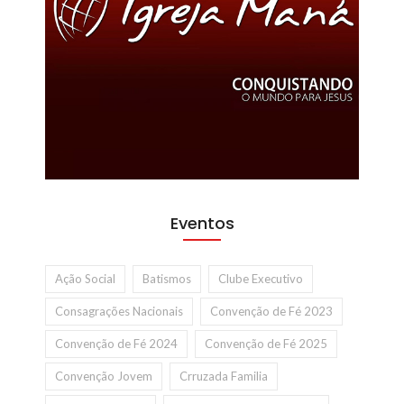
Eventos
Ação Social
Batismos
Clube Executivo
Consagrações Nacionais
Convenção de Fé 2023
Convenção de Fé 2024
Convenção de Fé 2025
Convenção Jovem
Crruzada Familia