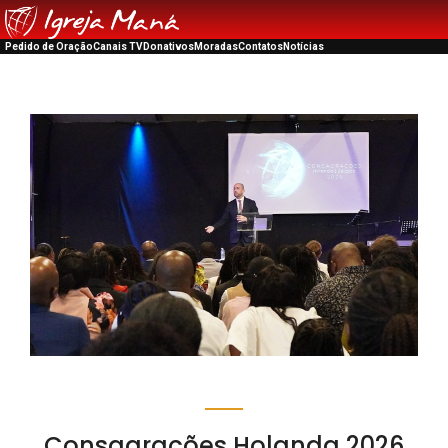
Pedido de Oração
Canais TV
Donativos
Moradas
Contatos
Notícias
Consagrações Holanda 2026