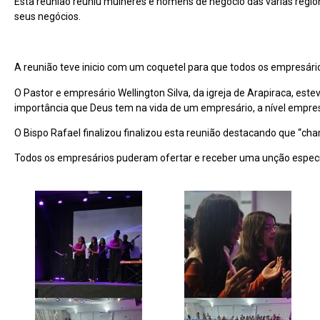
Esta reunião reuniu mulheres e homens de negócio das várias regio
seus negócios.
A reunião teve inicio com um coquetel para que todos os empres
O Pastor e empresário Wellington Silva, da igreja de Arapiraca, est
importância que Deus tem na vida de um empresário, a nível empresa
O Bispo Rafael finalizou finalizou esta reunião destacando que “c
Todos os empresários puderam ofertar e receber uma unção especi