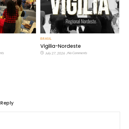
BRASIL
Vigilia-Nordeste
nts
No Comments
July 27, 2026
/
 Reply