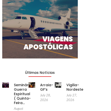
VIAGENS
APOSTÓLICAS
Últimas Notícias
Seminário
Arraia-
Vigilia-
Guerra
GF’s
Nordeste
Espiritual
July 28,
July 27,
( Quinta-
2026
2026
Feira…
August