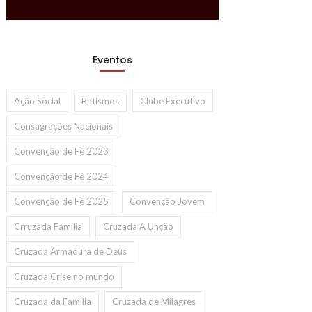
Eventos
Ação Social
Batismos
Clube Executivo
Consagrações Nacionais
Convenção de Fé 2023
Convenção de Fé 2024
Convenção de Fé 2025
Convenção Jovem
Crruzada Familia
Cruzada A Unção
Cruzada Armadura de Deus
Cruzada Crise no mundo
Cruzada da Familia
Cruzada de Milagres