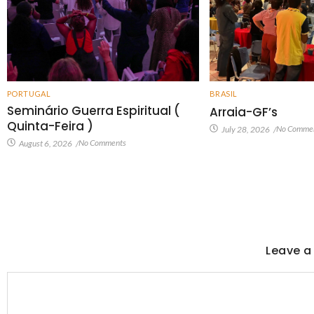
PORTUGAL
BRASIL
Seminário Guerra Espiritual (
Arraia-GF’s
Quinta-Feira )
No Comme
July 28, 2026
/
No Comments
August 6, 2026
/
Leave a