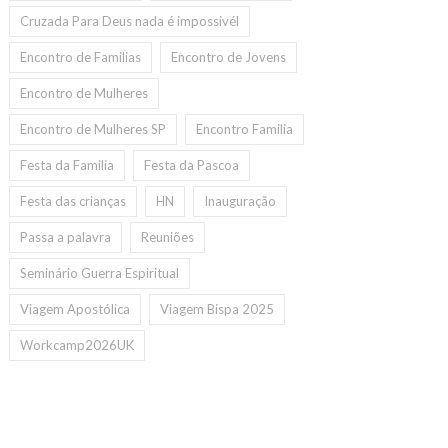
Cruzada Para Deus nada é impossivél
Encontro de Familias
Encontro de Jovens
Encontro de Mulheres
Encontro de Mulheres SP
Encontro Familia
Festa da Familia
Festa da Pascoa
Festa das crianças
HN
Inauguração
Passa a palavra
Reuniões
Seminário Guerra Espiritual
Viagem Apostólica
Viagem Bispa 2025
Workcamp2026UK