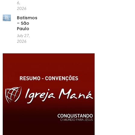
6,
2026
Batismos
– São
Paulo
July 27,
2026