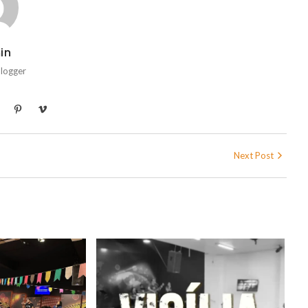
in
Blogger
Next Post