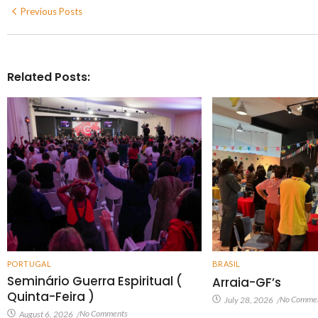
Previous Posts
Related Posts:
PORTUGAL
BRASIL
Seminário Guerra Espiritual (
Arraia-GF’s
Quinta-Feira )
No Comme
July 28, 2026
/
No Comments
August 6, 2026
/