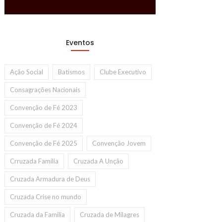
Eventos
Ação Social
Batismos
Clube Executivo
Consagrações Nacionais
Convenção de Fé 2023
Convenção de Fé 2024
Convenção de Fé 2025
Convenção Jovem
Crruzada Familia
Cruzada A Unção
Cruzada Armadura de Deus
Cruzada Crise no mundo
Cruzada da Familia
Cruzada de Milagres