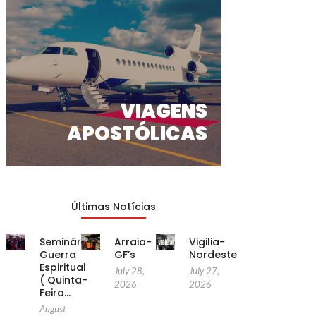
VIAGENS
APOSTÓLICAS
Últimas Notícias
Seminário
Arraia-
Vigilia-
Guerra
GF’s
Nordeste
Espiritual
July 28,
July 27,
( Quinta-
2026
2026
Feira…
August