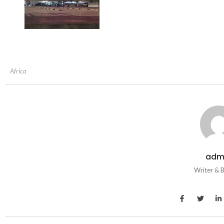
Africa
adm
Writer & 