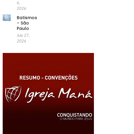
6,
2026
Batismos
– São
Paulo
July 27,
2026