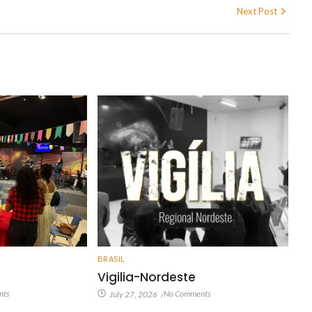
Next Post
BRASIL
Vigilia-Nordeste
nts
No Comments
July 27, 2026
/