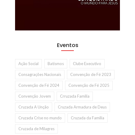
Eventos
Ação Social
Batismos
Clube Executivo
Consagrações Nacionais
Convenção de Fé 2023
Convenção de Fé 2024
Convenção de Fé 2025
Convenção Jovem
Crruzada Familia
Cruzada A Unção
Cruzada Armadura de Deus
Cruzada Crise no mundo
Cruzada da Familia
Cruzada de Milagres