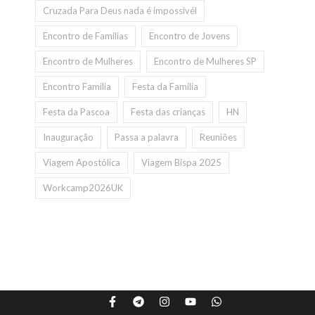
Cruzada Para Deus nada é impossivél
Encontro de Familias
Encontro de Jovens
Encontro de Mulheres
Encontro de Mulheres SP
Encontro Familia
Festa da Familia
Festa da Pascoa
Festa das crianças
HN
Inauguração
Passa a palavra
Reuniões
Viagem Apostólica
Viagem Bispa 2025
Workcamp2026UK