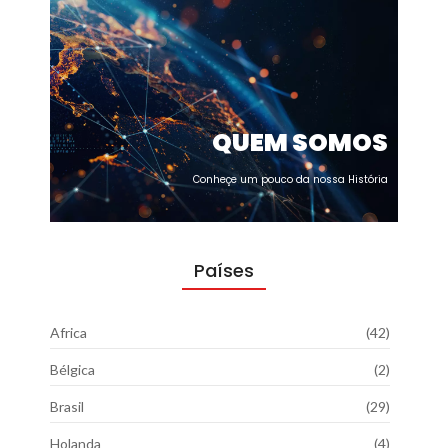
QUEM SOMOS
Conheçe um pouco da nossa História
Países
Africa
(42)
Bélgica
(2)
Brasil
(29)
Holanda
(4)