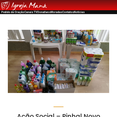
Pedido de Oração
Canais TV
Donativos
Moradas
Contatos
Notícias
Ação Social – Pinhal Novo